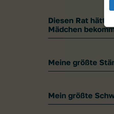
Diesen Rat hätte 
Mädchen bekomm
Meine größte Stä
Mein größte Sch