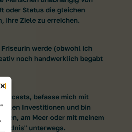
t oder Status die gleichen
 ihre Ziele zu erreichen.
 Friseurin werde (obwohl ich
eativ noch handwerklich begabt
 Podcasts, befasse mich mit
,
en
zialen Investitionen und bin
ergen, am Meer oder mit meinem
r
n.
Wildnis" unterwegs.