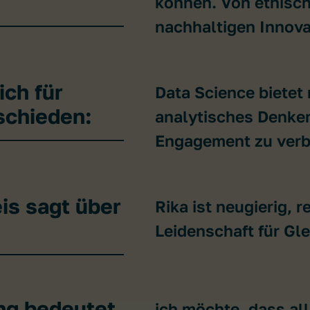
können. Von ethisch
nachhaltigen Innova
ch für
Data Science bietet 
schieden:
analytisches Denken
Engagement zu verb
is sagt über
Rika ist neugierig, r
Leidenschaft für Gl
ng bedeutet
ich möchte, dass a