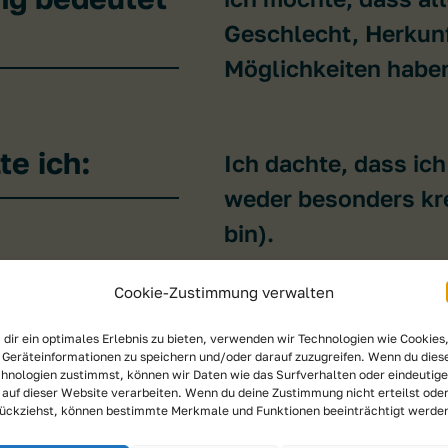
Geschlecht, Herkunf
Möglichkeiten haben,
e ich:
Ich dachte, dass ich
weder besonders kr
bin).
Cookie-Zustimmung verwalten
t mache ich
Ich höre sehr gerne
dir ein optimales Erlebnis zu bieten, verwenden wir Technologien wie Cookies
Geräteinformationen zu speichern und/oder darauf zuzugreifen. Wenn du dies
nachhaltigen und so
hnologien zustimmst, können wir Daten wie das Surfverhalten oder eindeutige
auch gerne in den B
 auf dieser Website verarbeiten. Wenn du deine Zustimmung nicht erteilst ode
ückziehst, können bestimmte Merkmale und Funktionen beeinträchtigt werde
Campingbus in der "