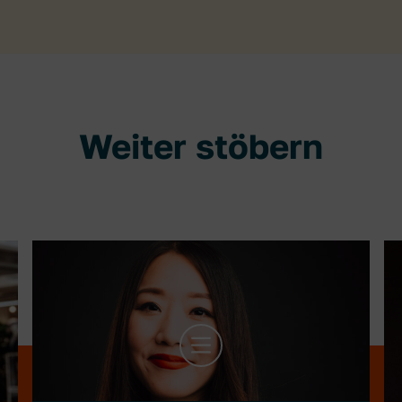
Weiter stöbern
mehr Infos zu Jiaran Wang
m