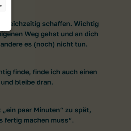
en
 gleichzeitig schaffen. Wichtig
 eigenen Weg gehst und an dich
andere es (noch) nicht tun.
ig finde, finde ich auch einen
und bleibe dran.
 „ein paar Minuten“ zu spät,
as fertig machen muss“.