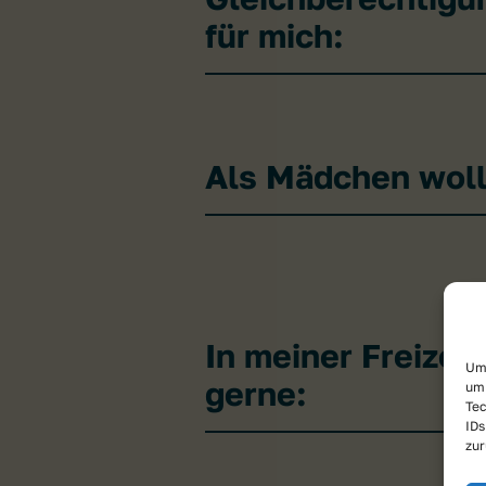
für mich:
Als Mädchen wollt
In meiner Freizei
Um 
gerne:
um 
Tec
IDs
zur