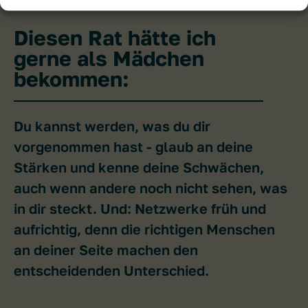
Diesen Rat hätte ich
gerne als Mädchen
bekommen:
Du kannst werden, was du dir
vorgenommen hast - glaub an deine
Stärken und kenne deine Schwächen,
auch wenn andere noch nicht sehen, was
in dir steckt. Und: Netzwerke früh und
aufrichtig, denn die richtigen Menschen
an deiner Seite machen den
entscheidenden Unterschied.