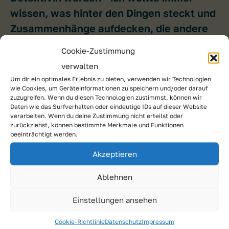
wissen, was hinter den Dingen steckt und
Zusammenhänge aufdecken, die andere
übersehen.
Cookie-Zustimmung
verwalten
In meiner Freizeit mache
Um dir ein optimales Erlebnis zu bieten, verwenden wir Technologien
wie Cookies, um Geräteinformationen zu speichern und/oder darauf
ich gerne...
zuzugreifen. Wenn du diesen Technologien zustimmst, können wir
Daten wie das Surfverhalten oder eindeutige IDs auf dieser Website
verarbeiten. Wenn du deine Zustimmung nicht erteilst oder
zurückziehst, können bestimmte Merkmale und Funktionen
Sport und aktive Zeit mit meiner Familie
beeinträchtigt werden.
und Freunden sind mein Ausgleich - unser
Akzeptieren
Familienhund sorgt dabei für viele lustige
Momente. Ich koche leidenschaftlich
Ablehnen
gerne, am liebsten gemeinsam mit
Einstellungen ansehen
anderen, unsere Küche wird dann schnell
zum lebhaften Treffpunkt.
Cookie-Richtlinie
Datenschutz
Impressum