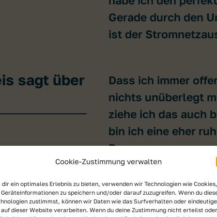
Gerade durch den U
ist der Stromnetzau
is sagt über
Dass ich immer offen
nichts unüberlegt m
ziehe ich das auch 
bin ich eine eher ru
Person.
Cookie-Zustimmung verwalten
dir ein optimales Erlebnis zu bieten, verwenden wir Technologien wie Cookies
ng bedeutet
Dass jede und jeder
Geräteinformationen zu speichern und/oder darauf zuzugreifen. Wenn du dies
hnologien zustimmst, können wir Daten wie das Surfverhalten oder eindeutige
sozialer/geografisc
 auf dieser Website verarbeiten. Wenn du deine Zustimmung nicht erteilst ode