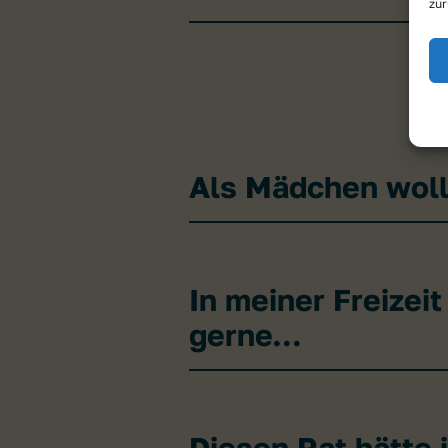
zur
Als Mädchen wollt
In meiner Freizei
gerne...
Diesen Rat hätte 