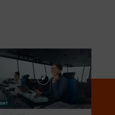
ehr Infos zu Viveka Wächter
MINT