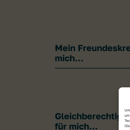
Mein Freundeskre
mich...
Um 
Gleichberechtigu
um 
Tec
für mich...
IDs