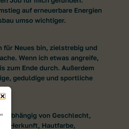
mstieg auf erneuerbare Energien
sbau umso wichtiger.
 für Neues bin, zielstrebig und
ache. Wenn ich etwas angreife,
bis zum Ende durch. Außerdem
hige, geduldige und sportliche
,
 unabhängig von Geschlecht,
en
her Herkunft, Hautfarbe,
r