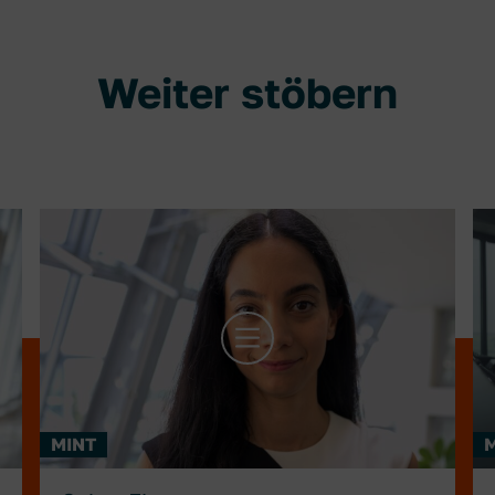
Weiter stöbern
mehr Infos zu Sahar Flatz
m
MINT