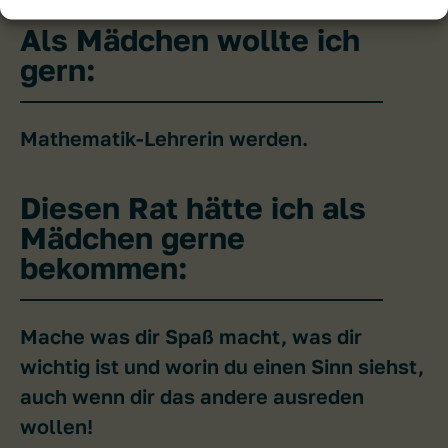
Als Mädchen wollte ich
gern:
Mathematik-Lehrerin werden.
Diesen Rat hätte ich als
Mädchen gerne
bekommen:
Mache was dir Spaß macht, was dir
wichtig ist und worin du einen Sinn siehst,
auch wenn dir das andere ausreden
wollen!