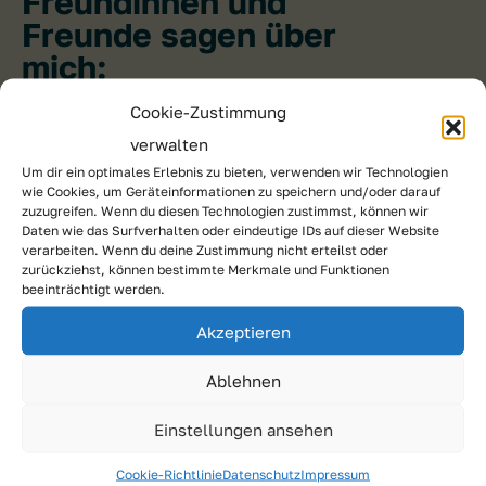
Freundinnen und
Freunde sagen über
mich:
Cookie-Zustimmung
… dass ich ehrgeizig und
verwalten
verantwortungsbewusst bin.
Um dir ein optimales Erlebnis zu bieten, verwenden wir Technologien
wie Cookies, um Geräteinformationen zu speichern und/oder darauf
zuzugreifen. Wenn du diesen Technologien zustimmst, können wir
Daten wie das Surfverhalten oder eindeutige IDs auf dieser Website
Gleichberechtigung
verarbeiten. Wenn du deine Zustimmung nicht erteilst oder
zurückziehst, können bestimmte Merkmale und Funktionen
bedeutet für mich:
beeinträchtigt werden.
Akzeptieren
… dass alle – egal ob Mann oder Frau,
Ablehnen
Jung oder Alt, Arm oder Reich – die
gleichen Chancen haben in allem –
Einstellungen ansehen
Bildung, Karriere, tägliches Leben.
Cookie-Richtlinie
Datenschutz
Impressum