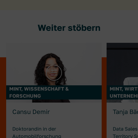
Weiter stöbern
mehr Infos zu Cansu Demir
mehr Infos
MINT, WISSENSCHAFT &
MINT, WIR
FORSCHUNG
UNTERNEH
Cansu Demir
Tanja Bä
Doktorandin in der
Data Sales
Automobilforschung
Territory 