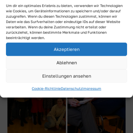
ihre männlichen Kollegen.
Wahlfreiheit
ist
Um dir ein optimales Erlebnis zu bieten, verwenden wir Technologien
in diesem Zusammenhang besonders
wie Cookies, um Geräteinformationen zu speichern und/oder darauf
zuzugreifen. Wenn du diesen Technologien zustimmst, können wir
bedeutsam.“
Daten wie das Surfverhalten oder eindeutige IDs auf dieser Website
verarbeiten. Wenn du deine Zustimmung nicht erteilst oder
zurückziehst, können bestimmte Merkmale und Funktionen
beeinträchtigt werden.
Akzeptieren
Ablehnen
Einstellungen ansehen
Cookie-Richtlinie
Datenschutz
Impressum