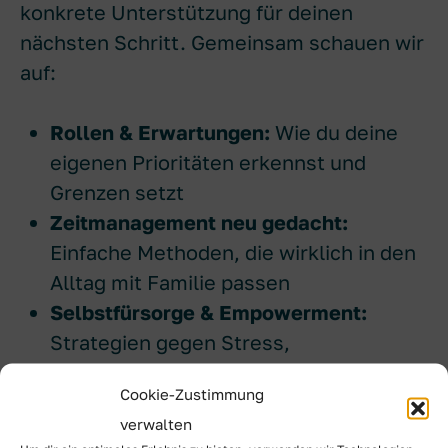
konkrete Unterstützung für deinen
nächsten Schritt. Gemeinsam schauen wir
auf:
Rollen & Erwartungen:
Wie du deine
eigenen Prioritäten erkennst und
Grenzen setzt
Zeitmanagement neu gedacht:
Einfache Methoden, die wirklich in den
Alltag mit Familie passen
Selbstfürsorge & Empowerment:
Strategien gegen Stress,
Schuldgefühle und den Druck, perfekt
Cookie-Zustimmung
sein zu müssen
verwalten