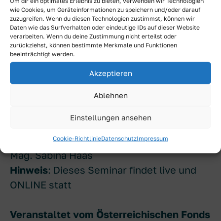
Um dir ein optimales Erlebnis zu bieten, verwenden wir Technologien
Du erhältst praktische Tools, kurze
wie Cookies, um Geräteinformationen zu speichern und/oder darauf
zuzugreifen. Wenn du diesen Technologien zustimmst, können wir
Impulse und Zeit für Austausch mit
Daten wie das Surfverhalten oder eindeutige IDs auf dieser Website
anderen Frauen, die gerade vor ähnlichen
verarbeiten. Wenn du deine Zustimmung nicht erteilst oder
zurückziehst, können bestimmte Merkmale und Funktionen
Herausforderungen stehen. Am Ende
beeinträchtigt werden.
gehst du mit einem
persönlichen
Akzeptieren
Empowerment-Plan
nach Hause – und mit
mehr Klarheit, wie dein Comeback zu dir
Ablehnen
passt.
Einstellungen ansehen
Seminarleitung:
Dr. Nadine Izdebski &
Cookie-Richtlinie
Datenschutz
Impressum
Mag. Sabina Haas
Hinweis
: Dieses Seminar findet live und
ONLINE statt
Veranstaltet vom Österreichischen Fonds