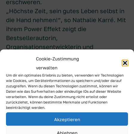
erschweren.
„Höchste Zeit, sein gutes Leben selbst in
die Hand nehmen!“, so Nathalie Karré. Mit
ihrem Power Effekt zeigt die
Bestsellerautorin,
Organisationsentwicklerin und
Empowerment Aktivistin fundiert und
Cookie-Zustimmung
praxisnah, wie Frauen diese Dynamiken
verwalten
erfolgreich durchbrechen, ihre Stärken
Um dir ein optimales Erlebnis zu bieten, verwenden wir Technologien
wie Cookies, um Geräteinformationen zu speichern und/oder darauf
nutzen und Schritt für Schritt zu mehr
zuzugreifen. Wenn du diesen Technologien zustimmst, können wir
Kraft, Selbstermächtigung und erfülltem
Daten wie das Surfverhalten oder eindeutige IDs auf dieser Website
verarbeiten. Wenn du deine Zustimmung nicht erteilst oder
Leben gelangen können.
zurückziehst, können bestimmte Merkmale und Funktionen
beeinträchtigt werden.
Durch die Veranstaltung führt Nalan
Akzeptieren
Gündüz.
Ablehnen